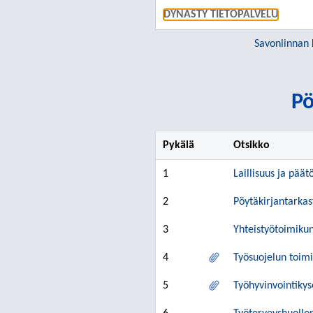
DYNASTY TIETOPALVELU
Savonlinnan 
Pö
Pykälä
Otsikko
1
Laillisuus ja päät
2
Pöytäkirjantarkas
3
Yhteistyötoimiku
4
Työsuojelun toim
5
Työhyvinvointikys