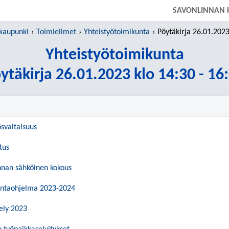
SIIRRY SUORAAN PÄÄSISÄLTÖÖN
SAVONLINNAN 
kaupunki
Toimielimet
Yhteistyötoimikunta
Pöytäkirja 26.01.2023 klo
Yhteistyötoimikunta
ytäkirja 26.01.2023 klo 14:30 - 16
ösvaltaisuus
tus
nnan sähköinen kokous
intaohjelma 2023-2024
ely 2023