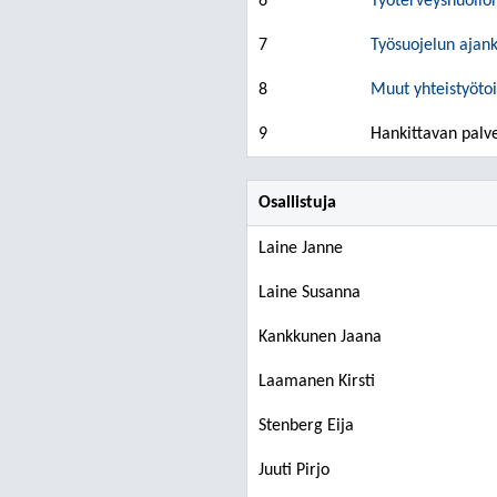
6
Työterveyshuollon
7
Työsuojelun ajank
8
Muut yhteistyöto
9
Hankittavan palve
Osallistuja
Laine Janne
Laine Susanna
Kankkunen Jaana
Laamanen Kirsti
Stenberg Eija
Juuti Pirjo