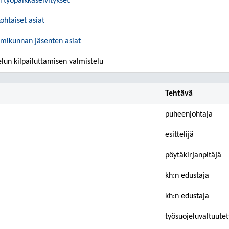
 työpaikkaselvitykset
ohtaiset asiat
imikunnan jäsenten asiat
lun kilpailuttamisen valmistelu
Tehtävä
puheenjohtaja
esittelijä
pöytäkirjanpitäjä
kh:n edustaja
kh:n edustaja
työsuojeluvaltuutet