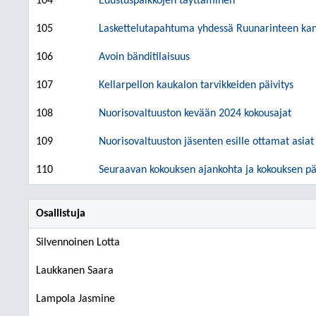
104
Edustuspaikkojen täyttäminen
105
Laskettelutapahtuma yhdessä Ruunarinteen ka
106
Avoin bänditilaisuus
107
Kellarpellon kaukalon tarvikkeiden päivitys
108
Nuorisovaltuuston kevään 2024 kokousajat
109
Nuorisovaltuuston jäsenten esille ottamat asiat
110
Seuraavan kokouksen ajankohta ja kokouksen p
Osallistuja
Silvennoinen Lotta
Laukkanen Saara
Lampola Jasmine