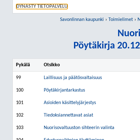
SIIRRY S
DYNASTY TIETOPALVELU
Savonlinnan kaupunki
Toimielimet
N
Nuori
Pöytäkirja 20.12
Pykälä
Otsikko
99
Laillisuus ja päätösvaltaisuus
100
Pöytäkirjantarkastus
101
Asioiden käsittelyjärjestys
102
Tiedoksiannettavat asiat
103
Nuorisovaltuuston sihteerin valinta