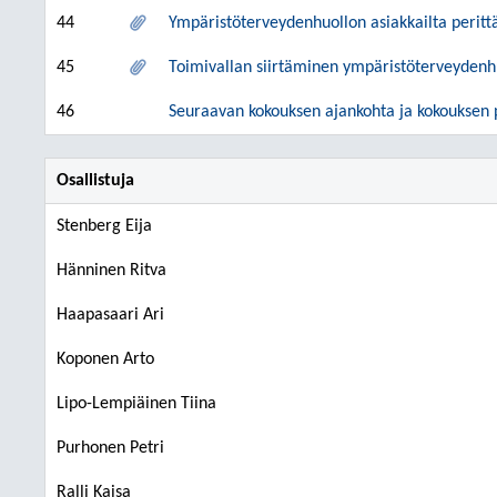
44
Ympäristöterveydenhuollon asiakkailta perit
45
Toimivallan siirtäminen ympäristöterveydenh
46
Seuraavan kokouksen ajankohta ja kokouksen
Osallistuja
Stenberg Eija
Hänninen Ritva
Haapasaari Ari
Koponen Arto
Lipo-Lempiäinen Tiina
Purhonen Petri
Ralli Kaisa