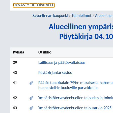
SIIRRY S
DYNASTY TIETOPALVELU
Savonlinnan kaupunki
Toimielimet
Alueellinen y
Alueellinen ympäri
Pöytäkirja 04.10
Pykälä
Otsikko
39
Laillisuus ja päätösvaltaisuus
40
Pöytäkirjantarkastus
41
Päätös tupakkalain 79§:n mukaisesta hakemuk
huoneistoihin kuuluville parvekkeille
42
Ympäristöterveydenhuollon talouden ja toi
43
Ympäristöterveydenhuollon talousarvio 2025