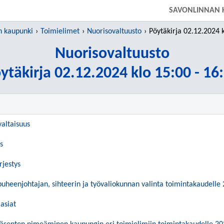
SIIRRY SUORAAN PÄÄSISÄLTÖÖN
SAVONLINNAN 
n kaupunki
Toimielimet
Nuorisovaltuusto
Pöytäkirja 02.12.2024 klo 1
Nuorisovaltuusto
ytäkirja 02.12.2024 klo 15:00 - 16
valtaisuus
s
rjestys
puheenjohtajan, sihteerin ja työvaliokunnan valinta toimintakaudelle
asiat