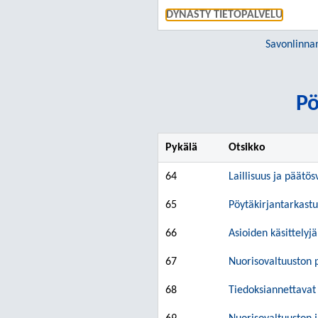
DYNASTY TIETOPALVELU
Savonlinna
Pö
Pykälä
Otsikko
64
Laillisuus ja päätös
65
Pöytäkirjantarkastu
66
Asioiden käsittelyjä
67
Nuorisovaltuuston 
68
Tiedoksiannettavat 