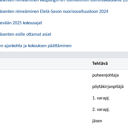
jäsenten nimeäminen kaupungin eri toimielimiin toimintakaudelle 2
jäsenten nimeäminen Etelä-Savon nuorisovaltuustoon 2024
kevään 2025 kokousajat
äsenten esille ottamat asiat
n ajankohta ja kokouksen päättäminen
Tehtävä
puheenjohtaja
pöytäkirjanpitäjä
1. varapj.
2. varapj.
jäsen