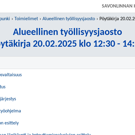
SIIRRY SUORAAN PÄÄSISÄLTÖÖN
SAVONLINNAN 
punki
Toimielimet
Alueellinen työllisyysjaosto
Pöytäkirja 20.02.2025
Alueellinen työllisyysjaosto
ytäkirja 20.02.2025 klo 12:30 - 14
ösvaltaisuus
tus
järjestys
 työohjelma
 esittely