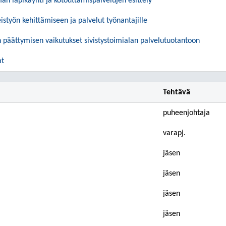
n läpikäynti ja kotouttamispalvelujen esittely
eistyön kehittämiseen ja palvelut työnantajille
n päättymisen vaikutukset sivistystoimialan palvelutuotantoon
at
Tehtävä
puheenjohtaja
varapj.
jäsen
jäsen
jäsen
jäsen