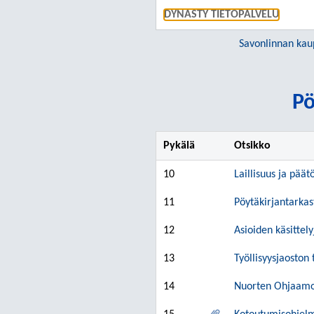
DYNASTY TIETOPALVELU
Savonlinnan kau
Pö
Pykälä
Otsikko
10
Laillisuus ja päät
11
Pöytäkirjantarkas
12
Asioiden käsittely
13
Työllisyysjaoston
14
Nuorten Ohjaamon