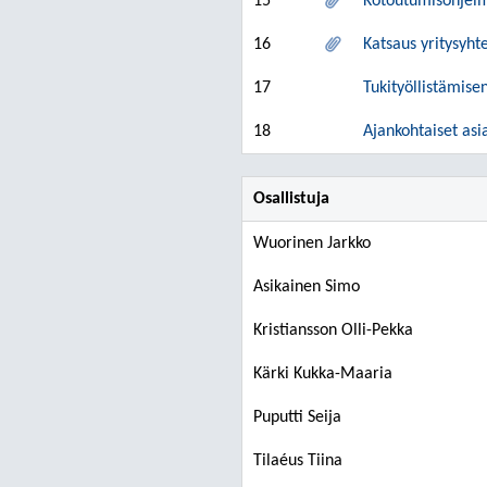
15
Kotoutumisohjelma
16
Katsaus yritysyht
17
Tukityöllistämise
18
Ajankohtaiset asi
Osallistuja
Wuorinen Jarkko
Asikainen Simo
Kristiansson Olli-Pekka
Kärki Kukka-Maaria
Puputti Seija
Tilaéus Tiina