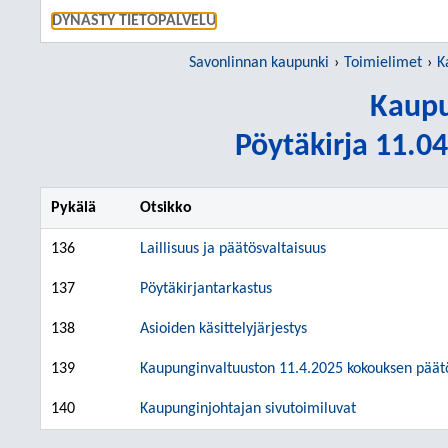
SIIRRY S
DYNASTY TIETOPALVELU
Savonlinnan kaupunki
Toimielimet
K
Kaupu
Pöytäkirja 11.04
Pykälä
Otsikko
136
Laillisuus ja päätösvaltaisuus
137
Pöytäkirjantarkastus
138
Asioiden käsittelyjärjestys
139
Kaupunginvaltuuston 11.4.2025 kokouksen päätö
140
Kaupunginjohtajan sivutoimiluvat