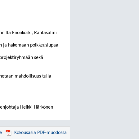
nnilta Enonkoski, Rantasalmi
aan ja hakemaan poikkeuslupaa
 projektiryhmään sekä
netaan mahdollisuus tulla
enjohtaja Heikki Härkönen
e
Kokousasia PDF-muodossa