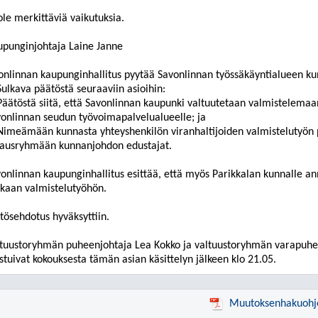
ole merkittäviä vaikutuksia.
upunginjohtaja Laine Janne
onlinnan kaupunginhallitus pyytää Savonlinnan työssäkäyntialueen ku
Sulkava päätöstä seuraaviin asioihin:
Päätöstä siitä, että Savonlinnan kaupunki valtuutetaan valmistelem
onlinnan seudun työvoimapalvelualueelle; ja
Nimeämään kunnasta yhteyshenkilön viranhaltijoiden valmistelutyön
jausryhmään kunnanjohdon edustajat.
onlinnan kaupunginhallitus esittää, että myös Parikkalan kunnalle an
kaan valmistelutyöhön.
tösehdotus hyväksyttiin.
tuustoryhmän puheenjohtaja Lea Kokko ja valtuustoryhmän varapuhe
stuivat kokouksesta tämän asian käsittelyn jälkeen klo 21.05.
Muutoksenhakuohj