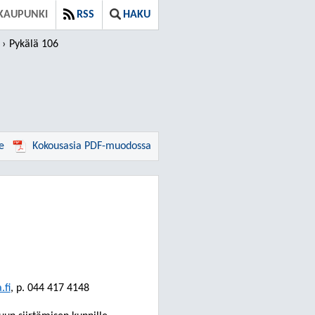
KAUPUNKI
RSS
HAKU
Pykälä 106
e
Kokousasia PDF-muodossa
.fi
, p. 044
417 4148