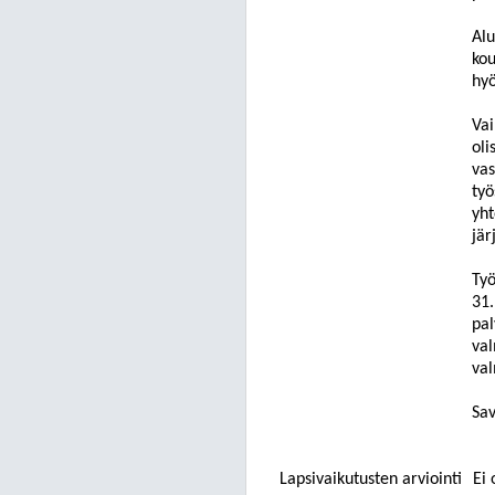
Alu
kou
hyö
Vai
oli
vas
työ
yht
jär
Työ
31.
pal
val
val
Sav
Lapsivaikutusten arviointi
Ei 