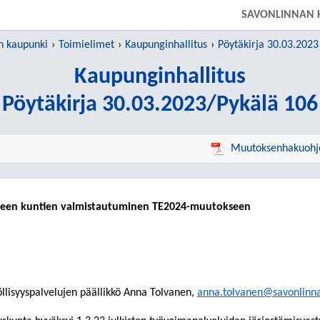
SIIRRY SUORAAN PÄÄSISÄLTÖÖN
SAVONLINNAN 
n kaupunki
Toimielimet
Kaupunginhallitus
Pöytäkirja 30.03.2023
Kaupunginhallitus
Pöytäkirja 30.03.2023/Pykälä 106
Muutoksenhakuohj
ueen kuntien valmistautuminen TE2024-muutokseen
öllisyyspalvelujen päällikkö Anna Tolvanen,
anna.tolvanen@savonlinna