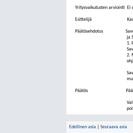
Yritysvaikutusten arviointi
Ei 
Esittelijä
Ka
Päätösehdotus
Sav
ja 
1. 
Sav
2. 
oh
Sav
mu
Päätös
Pää
Val
poi
Edellinen asia
|
Seuraava asia