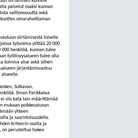
uun siirtämisen kunnille
alla palvelut osaksi kunnan
lista valtionosuutta sekä
yy kuntien omarahoittaman
svastuun siirtämisestä toiselle
 joissa työvoima ylittää 20 000
0 000 henkilöä, kunnan tulee
n työllisyysalueen tulee olla
a toimiva alue sekä siihen
lualueen järjestämisvastuu
alueelle.
kosken,
Sulkavan,
nkilöä. Ilman Parikkalaa
i siis kata lain määrittämää
ön mukaan poikkeusluvan
istämään yhteen
illa ja saaristoisuudella.
hden kriteerin osalta ja
, on perusteltua hakea