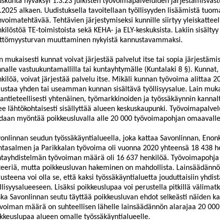
skunta hyväksyi 1.3.23 julkisten työvoimapalveluiden järjestämisvast
.2025 alkaen. Uudistuksella tavoitellaan työllisyyden lisäämistä tuom
nvoimatehtävää. Tehtävien järjestymiseksi kunnille siirtyy yleiskatteel
kilöstöä TE-toimistoista sekä KEHA- ja ELY-keskuksista. Lakiin sisält
öttömyysturvan muuttaminen nykyistä kannustavammaksi.
n mukaisesti kunnat voivat järjestää palvelut itse tai sopia järjestämi
nalle
vastuukuntamallilla
tai kuntayhtymälle (Kuntalaki 8
§). Kunnat,
kilöä, voivat järjestää palvelu itse. Mikäl
i kunnan työvoima alittaa 2
ustaa yhden tai useamman kunnan sisältävä työllisyysalue. Lain mukaa
ntieteellisesti yhtenäinen, työmarkkinoiden ja työssäkäynnin kannalt
ee lähtökohtaisesti sisällyttää alueen keskuskaupunki. Työvoimapalve
daan myöntää poikkeusluvalla alle 20 000 työvoimapohjan omaavalle 
onlinnan seudun työssäkäyntialueella, joka kattaa Savonlinnan, Enon
tasalmen ja Parikkalan työvoima oli vuonna 2020 yhteensä 18 438 he
tayhdistelmän työvoiman määrä oli 16 637 henkilöä. Työvoimapohja e
teeriä, mutta poikkeusluvan hakeminen on mahdollis
ta. Lainsäädänn
usteena voi olla se, että kaksi työssäkäyntialuetta jouduttaisiin yhd
llisyysalueeseen. Lisäksi poikkeuslupaa voi perustella pitkillä välimatko
ka Savonlinnan seutu tä
yttää poikkeusluvan ehdot selkeästi näiden ka
voiman määrä on suhteellisen lähelle lainsäädännön alarajaa 20 000
kkeuslupaa alueen omalle työssäkäyntialueelle.