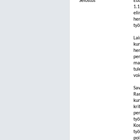
Selostus
Edu
1.1
eli
hen
ty
Lai
kun
hen
per
maa
t
ul
voi
Sav
Ran
kun
kri
per
työ
Kos
työ
poi