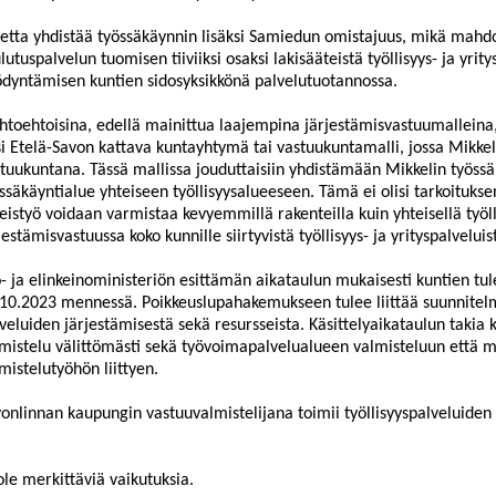
etta yhdistää työssäkäynnin lisäksi Sa
miedun omistajuus, mikä mahdol
lutuspalvelun tuomisen tiiviiksi osaksi lakisääteistä työllisyys- ja yr
dyntämisen kuntien sidosyksikkönä palvelutuotannossa.
htoehtoisina
, edellä mainittua laajempina
järjestämisvastuumalleina
si Etelä-Savon kattava kuntayhtymä tai vastuukuntamalli, jossa Mikke
tuukuntana. Tässä mallissa jouduttaisiin yhdistämään Mikkelin työssä
ssä
käyntialue yhteiseen työllisyysalueeseen. Tämä ei olisi tarkoituks
eistyö voidaan varmistaa kevyemmillä rakenteilla kuin yhteisellä työlli
jestämisvastuussa koko kunnille siirtyvistä työllisyys- ja yritys
palveluis
- ja elinkeinoministeriön esittämän aikataulun mukaisesti kuntien tu
10.2023 mennessä. Poikkeuslupahakemukseen tulee liittää suunnite
veluiden järjestämisestä
sekä resursseista. Käsitt
elyaikataulun takia 
mistelu välittömästi sekä työvoimapalvelualueen valmisteluun että
mistelutyöhön liittyen.
onlinnan kaupungin vastuuvalmistelijana toimii työllisyyspalveluiden 
ole merkittäviä vaikutuksia.