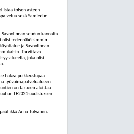
listaa toisen asteen
ityspalvelua sekä Samiedun
,
Savonlinnan seudun kannalta
li olisi todennäköisimmin
käyntialue ja Savonlinnan
enmukaista. Tarvittava
syysalueella, joka olisi
ta.
lee hakea poikkeuslupaa
lma työvoimapalvelualueen
kuntien on tarpeen aloittaa
 muuhun TE2024-uudistuksen
päällikkö An
na Tolvanen.