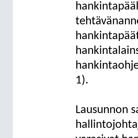
hankintapääl
tehtävänann
hankintapää
hankintalai
hankintaohj
1)
.
Lausunnon sa
hallintojoht