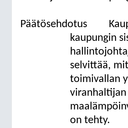
Päätösehdotus
Kaup
kaupungin sis
hallintojohta
selvittää, mi
toimivallan y
viranhaltija
maalämpöinv
on tehty.