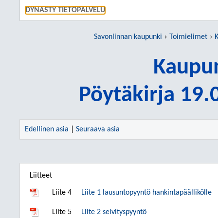
SIIRRY S
DYNASTY TIETOPALVELU
Savonlinnan kaupunki
Toimielimet
K
Kaupun
Pöytäkirja 19
Edellinen asia
|
Seuraava asia
Liitteet
Liite 4
Liite 1 lausuntopyyntö hankintapäällikölle
Liite 5
Liite 2 selvityspyyntö