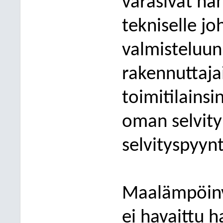
varasivat ha
tekniselle jo
valmisteluun 
rakennu
tta
ja
toimitilainsi
oman selvity
selvityspyyn
Maalämpöinv
ei
havaittu
ha