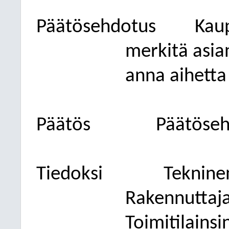
Päätösehdotus
Kaup
merkitä asian
anna aihetta
Päätös
Päätöseh
Tiedoksi
Teknine
Rakennuttaja
Toimitilainsi