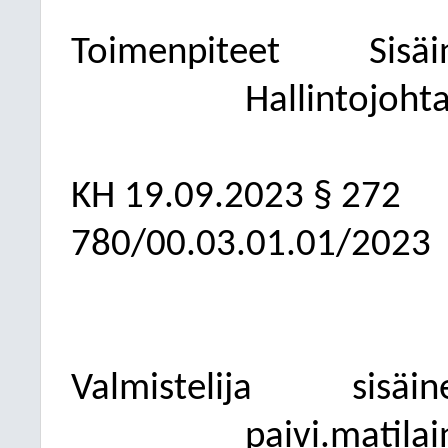
Toimenpiteet
Sisäi
Hallintojoht
KH
19.09.2023
§ 272
780/00.03.01.01/2023
Valmistelija
sisäin
paivi.matila