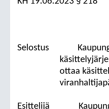
KH 19.06.2023 § 218
Selostus
Kaupungi
käsittelyjärj
ottaa käsitte
viranhaltija
Esittelijä
Kaupung