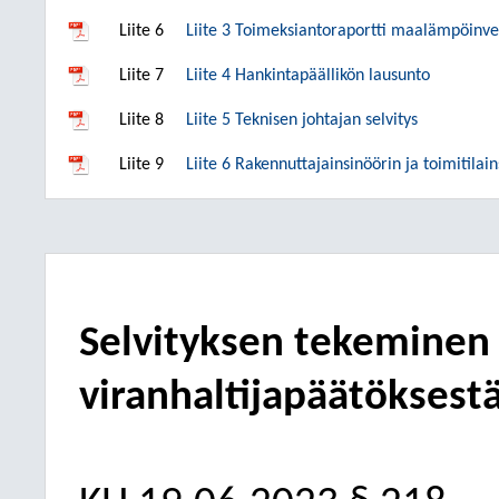
Liite 6
Liite 3 Toimeksiantoraportti maalämpöinve
Liite 7
Liite 4 Hankintapäällikön lausunto
Liite 8
Liite 5 Teknisen johtajan selvitys
Liite 9
Liite 6 Rakennuttajainsinöörin ja toimitilain
Selvityksen tekeminen
viranhaltijapäätöksest