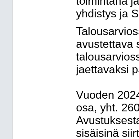
toimintana j
yhdistys ja 
Talousarvios
avustettava
talousarvio
jaettavaksi 
Vuoden 2024
osa, yht. 260
Avustuksest
sisäisinä sii