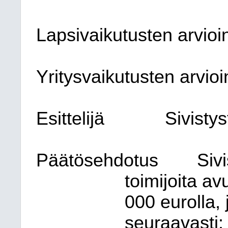
Lapsivaikutusten arvioin
Yritysvaikutusten arvioin
Esittelijä
Sivisty
Päätösehdotus
Siv
toimijoita a
000 eurolla, 
seuraavasti: