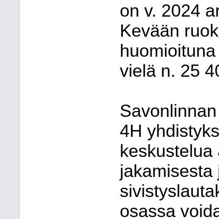
on v. 2024 a
Kevään ruoka
huomioituna
vielä n. 25 4
Savonlinnan
4H yhdistyk
keskustelua
jakamisesta 
sivistyslauta
osassa voida