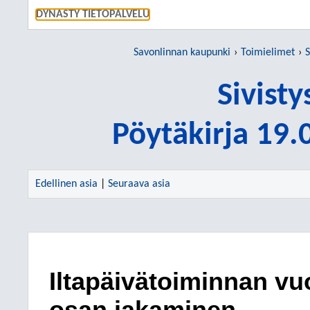
SIIRRY S
DYNASTY TIETOPALVELU
Savonlinnan kaupunki
Toimielimet
S
Sivist
Pöytäkirja 19
Edellinen asia
|
Seuraava asia
Iltapäivätoiminnan v