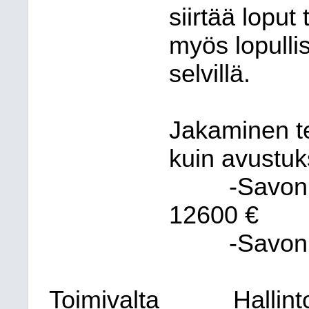
siirtää loput
myös lopulli
selvillä.
Jakaminen t
kuin avustuk
-Savonl
12600 €
-Savon
Toimivalta
Hallin