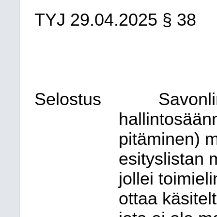
TYJ
29.04.2025
§ 38
Selostus
Savonl
hallintosään
pitäminen) m
esityslistan
jollei toimiel
ottaa käsite