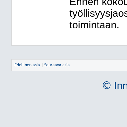
Ennen kokous
työllisyysjao
toimintaan.
Edellinen asia
|
Seuraava asia
© Inn