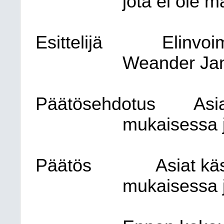
jota ei ole 
Esittelijä
Elinvoim
Weander Ja
Päätösehdotus
Asia
mukaisessa j
Päätös
Asiat käs
mukaisessa j