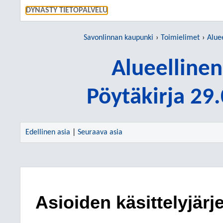
SIIRRY S
DYNASTY TIETOPALVELU
Savonlinnan kaupunki
Toimielimet
Aluee
Alueellinen
Pöytäkirja 29
Edellinen asia
|
Seuraava asia
Asioiden käsittelyjärj