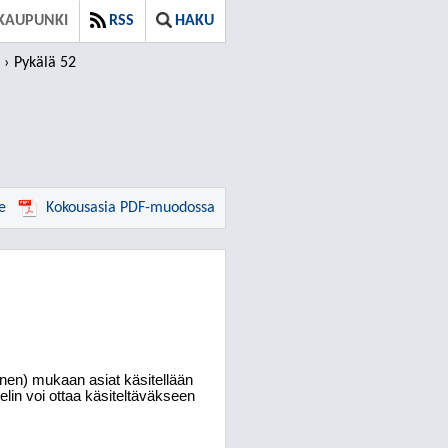
KAUPUNKI
RSS
HAKU
Pykälä 52
e
Kokousasia PDF-muodossa
nen) mukaan asiat käsitellään
ielin voi ottaa käsiteltäväkseen