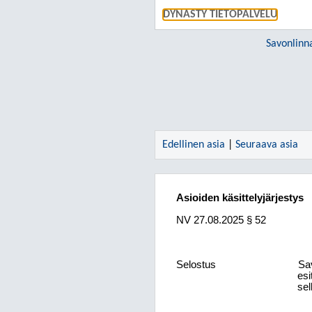
DYNASTY TIETOPALVELU
Savonlinn
Edellinen asia
|
Seuraava asia
Asioiden käsittelyjärjestys
NV
27.08.2025
§ 52
Selostus
Sav
esi
sel