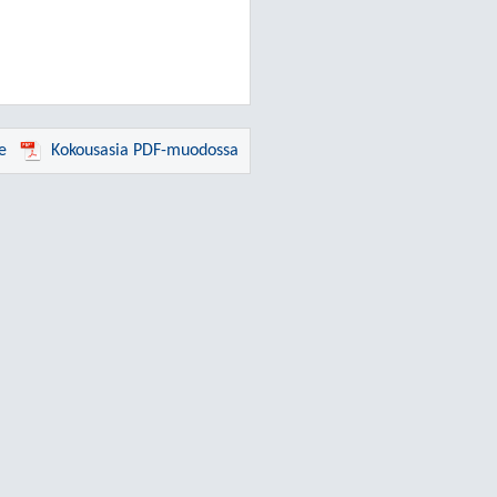
e
Kokousasia PDF-muodossa