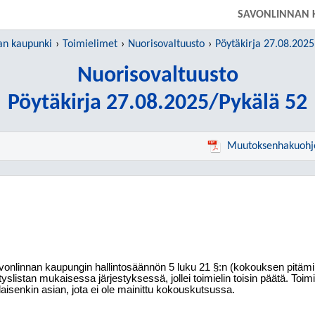
SIIRRY SUORAAN PÄÄSISÄLTÖÖN
SAVONLINNAN 
an kaupunki
Toimielimet
Nuorisovaltuusto
Pöytäkirja 27.08.2025
Nuorisovaltuusto
Pöytäkirja 27.08.2025/Pykälä 52
Muutoksenhakuohj
onlinnan kaupungin hallintosäännön 5 luku 21 §:n (kokouksen pitämi
tyslistan mukaisessa järjestyksessä, jollei toimielin toisin päätä. Toim
laisenkin asian, jota ei ole mainittu kokouskutsussa.