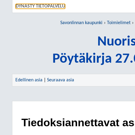
SIIRRY S
DYNASTY TIETOPALVELU
Savonlinnan kaupunki
Toimielimet
Nuori
Pöytäkirja 27
Edellinen asia
|
Seuraava asia
Tiedoksiannettavat as