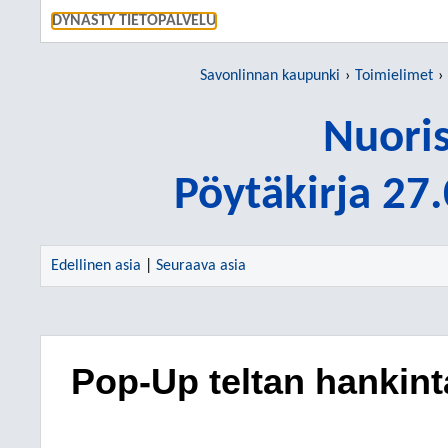
SIIRRY S
DYNASTY TIETOPALVELU
Savonlinnan kaupunki
Toimielimet
Nuori
Pöytäkirja 27
Edellinen asia
|
Seuraava asia
Pop-Up teltan hankint