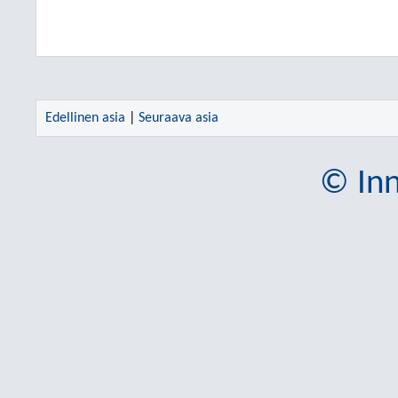
Edellinen asia
|
Seuraava asia
© Inn