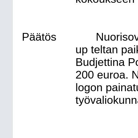
Päätös
Nuorisov
up teltan pai
Budjettina P
200 euroa. Nu
logon painat
työvaliokunn