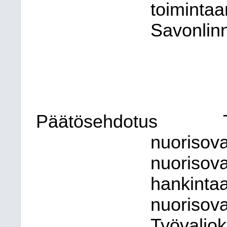
toiminta
Savonlin
Päätösehdotus
nuorisova
nuorisova
hankintaa
nuorisova
Työvaliok