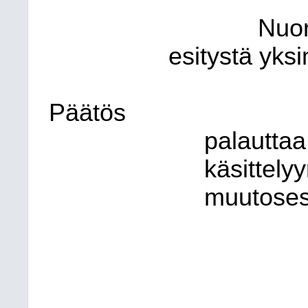
Nuor
esitystä yksi
Päätös
palauttaa
käsittely
muutoses