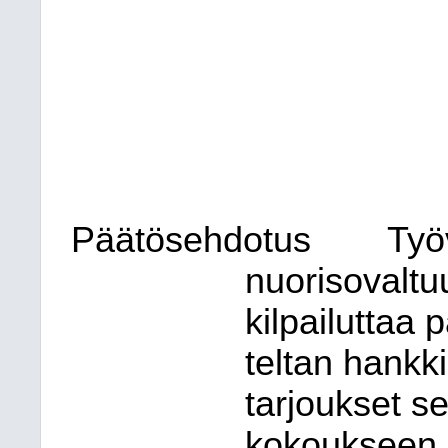
Päätösehdotus
Työ
nuorisovaltuu
kilpailuttaa 
teltan hankki
tarjoukset s
kokoukseen 