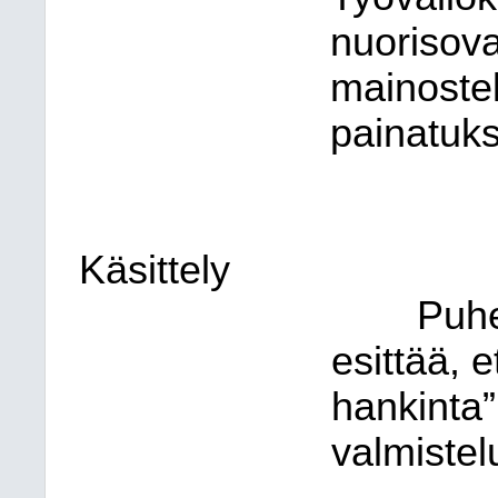
nuorisova
mainostel
painatuks
Käsittely
Puhe
esittää, 
hankinta”
valmistel