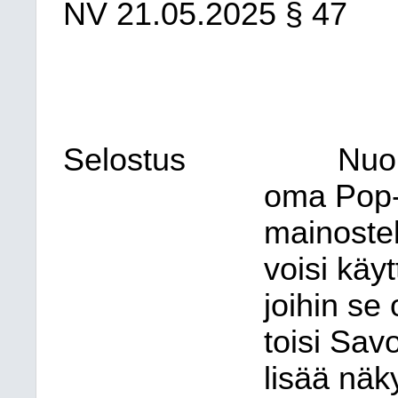
NV 21.05.2025 § 47
Selostus
Nuor
oma Pop-U
mainostel
voisi käy
joihin se 
toisi Sav
lisää nä