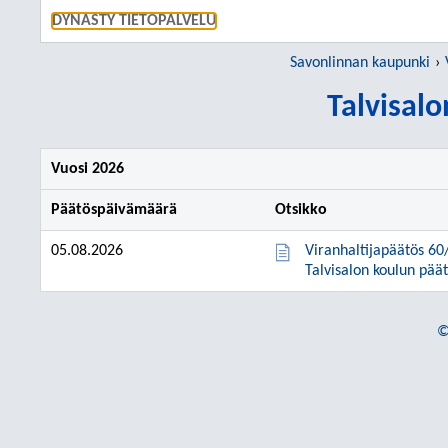
SIIRRY S
DYNASTY TIETOPALVELU
Savonlinnan kaupunki
Talvisalo
Vuosi 2026
Päätöspäivämäärä
Otsikko
05.08.2026
Viranhaltijapäätös 60
Talvisalon koulun päät
©