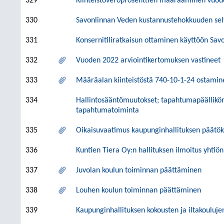
329
Kiinteistöveroprosenttien määrääminen vuod
330
Savonlinnan Veden kustannustehokkuuden sel
331
Konsernitiliratkaisun ottaminen käyttöön Sav
332
Vuoden 2022 arviointikertomuksen vastineet
333
Määräalan kiinteistöstä 740-10-1-24 ostamin
334
Hallintosääntömuutokset; tapahtumapäällikön e
tapahtumatoiminta
335
Oikaisuvaatimus kaupunginhallituksen päätö
336
Kuntien Tiera Oy:n hallituksen ilmoitus yhtiön
337
Juvolan koulun toiminnan päättäminen
338
Louhen koulun toiminnan päättäminen
339
Kaupunginhallituksen kokousten ja iltakouluj