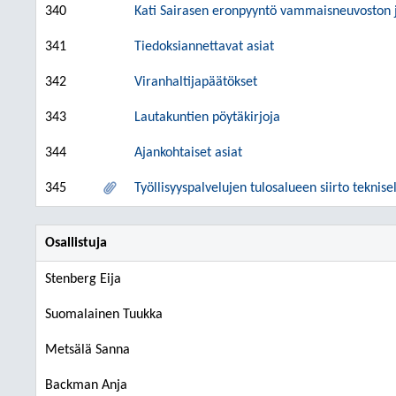
340
Kati Sairasen eronpyyntö vammaisneuvoston 
341
Tiedoksiannettavat asiat
342
Viranhaltijapäätökset
343
Lautakuntien pöytäkirjoja
344
Ajankohtaiset asiat
345
Työllisyyspalvelujen tulosalueen siirto teknise
Osallistuja
Stenberg Eija
Suomalainen Tuukka
Metsälä Sanna
Backman Anja