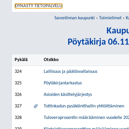
SIIRRY S
DYNASTY TIETOPALVELU
Savonlinnan kaupunki
Toimielimet
K
Kaupu
Pöytäkirja 06.11
Pykälä
Otsikko
324
Laillisuus ja päätösvaltaisuus
325
Pöytäkirjantarkastus
326
Asioiden käsittelyjärjestys
327
Tottinkadun pysäköintihallin yhtiöittäminen
328
Tuloveroprosentin määrääminen vuodelle 20